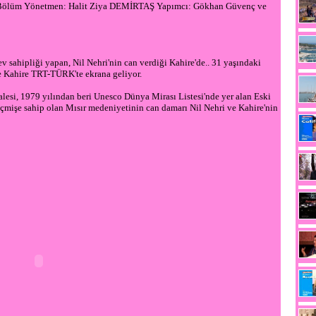
. Bölüm Yönetmen: Halit Ziya DEMİRTAŞ Yapımcı: Gökhan Güvenç ve
ev sahipliği yapan, Nil Nehri'nin can verdiği Kahire'de.. 31 yaşındaki
le Kahire TRT-TÜRK'te ekrana geliyor.
alesi, 1979 yılından beri Unesco Dünya Mirası Listesi'nde yer alan Eski
geçmişe sahip olan Mısır medeniyetinin can damarı Nil Nehri ve Kahire'nin