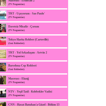
Maceracı - Erzincan 2
(TV Programları)
TRT - Uçuyorum - Sao Paulo'
(TV Programları)
Davetsiz Misafir - Çorum
(TV Programları)
Tokyo Harita Rehber (Cartoville)
(Gezi Rehberleri)
TRT - Yol Arkadaşım - Artvin 2
(TV Programları)
Barselona Cep Rehberi
(Gezi Rehberleri)
Maceracı - Elazığ
(TV Programları)
NTV - Yeşil Tatil - Kelebekler Vadisi
(TV Programları)
CNN - Hayat Batuhan'a Güzel - Bölüm 13