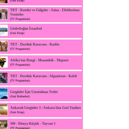
(Gezi Kitap)
TRT - Kentler ve Gölgeler - Atina - Eleftherious
Venizelos
(TV Programları)
Gözbebeğim İstanbul
(Gezi Kitap)
TRT - Dostluk Karavanı - Kudüs
(TV Programları)
Afrika'nın Rengi - Mozambik - Maputo
(TV Programları)
TRT - Dostluk Karavanı - Afganistan - Kabil
(TV Programları)
Gezginler İçin Unutulmaz Yerler
(Gezi Rehberleri)
Ankaralı Gezginler 3 : Ankara'dan Gezi Yazıları
(Gezi Kitap)
360 - Dünya Küçük - Tayvan 1
(TV Programları)