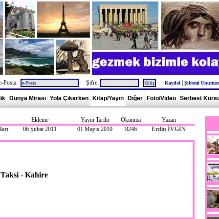
e-Posta:
Şifre:
|
Kaydol
Şifremi Unuttu
lik
Dünya Mirası
Yola Çıkarken
Kitap/Yayın
Diğer
Foto/Video
Serbest Kürs
Ekleme
Yayın Tarihi
Okunma
Yazan
arı
06 Şubat 2011
01 Mayıs 2010
8246
Erdin İVGİN
Taksi - Kahire