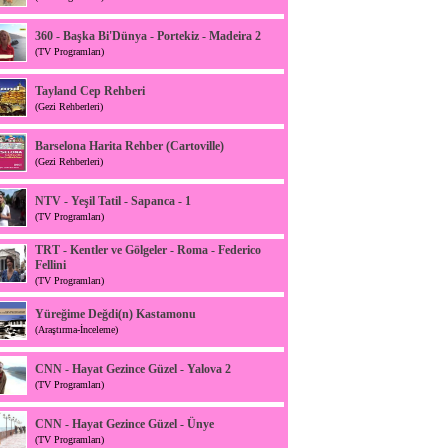
360 - Başka Bi'Dünya - Portekiz - Madeira 2
(TV Programları)
Tayland Cep Rehberi
(Gezi Rehberleri)
Barselona Harita Rehber (Cartoville)
(Gezi Rehberleri)
NTV - Yeşil Tatil - Sapanca - 1
(TV Programları)
TRT - Kentler ve Gölgeler - Roma - Federico
Fellini
(TV Programları)
Yüreğime Değdi(n) Kastamonu
(Araştırma-İnceleme)
CNN - Hayat Gezince Güzel - Yalova 2
(TV Programları)
CNN - Hayat Gezince Güzel - Ünye
(TV Programları)