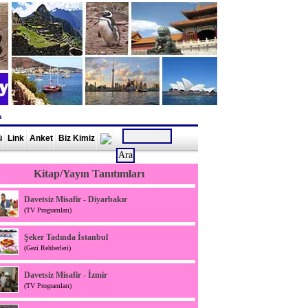
m
ü
Link
Anket
Biz Kimiz
Kitap/Yayın Tanıtımları
Davetsiz Misafir - Diyarbakır
(TV Programları)
Şeker Tadında İstanbul
(Gezi Rehberleri)
Davetsiz Misafir - İzmir
(TV Programları)