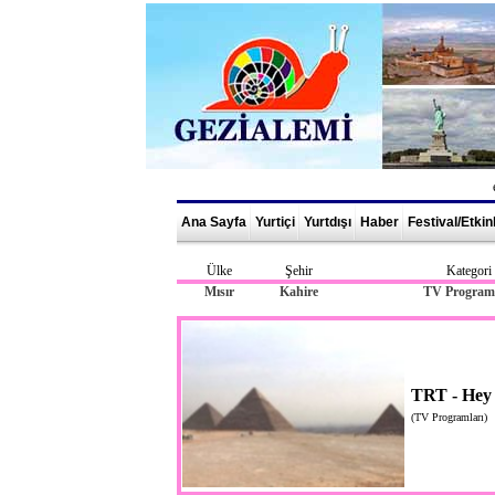
Ana Sayfa
Yurtiçi
Yurtdışı
Haber
Festival/Etkin
Ülke
Şehir
Kategori
Mısır
Kahire
TV Programl
TRT - Hey 
(TV Programları)