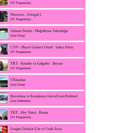
(TV Programları)
Maceracı - Senegal 2
(TV Programları)
Atların Denizi - Moğolistan Yolculuğu
(Gezi Kitap)
CNN - Hayat Gezince Güzel - Sakız Adası
(TV Programları)
TRT - Kentler ve Gölgeler - Beyrut
(TV Programları)
5 Kıtadan
(Gezi Kitap)
Barselona ve Katalonya Görsel Gezi Rehberi
(Gezi Rehberleri)
TRT - Hey Taksi - Roma
(TV Programları)
Gezgin Gözüyle Çin ve Uzak Asya