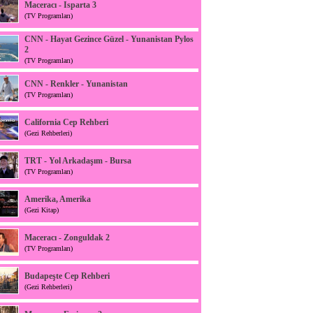
Maceracı - Isparta 3
(TV Programları)
CNN - Hayat Gezince Güzel - Yunanistan Pylos
2
(TV Programları)
CNN - Renkler - Yunanistan
(TV Programları)
California Cep Rehberi
(Gezi Rehberleri)
TRT - Yol Arkadaşım - Bursa
(TV Programları)
Amerika, Amerika
(Gezi Kitap)
Maceracı - Zonguldak 2
(TV Programları)
Budapeşte Cep Rehberi
(Gezi Rehberleri)