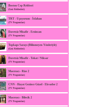
Boston Cep Rehberi
(Gezi Rehberleri)
TRT - Uçuyorum - İsfahan
(TV Programları)
Davetsiz Misafir - Erzincan
(TV Programları)
Topkapı Sarayı (Bilinmeyen Yönleriyle)
(Gezi Rehberleri)
Davetsiz Misafir - Tokat / Niksar
(TV Programları)
Maceracı - Rize 2
(TV Programları)
CNN - Hayat Gezince Güzel - Ekvador 2
(TV Programları)
Maceracı - Bilecik 2
(TV Programları)