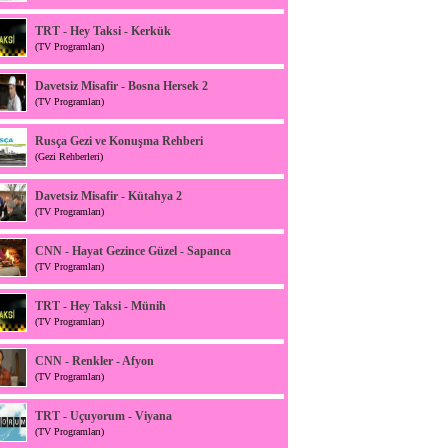
TRT - Hey Taksi - Kerkük
(TV Programları)
Davetsiz Misafir - Bosna Hersek 2
(TV Programları)
Rusça Gezi ve Konuşma Rehberi
(Gezi Rehberleri)
Davetsiz Misafir - Kütahya 2
(TV Programları)
CNN - Hayat Gezince Güzel - Sapanca
(TV Programları)
TRT - Hey Taksi - Münih
(TV Programları)
CNN - Renkler - Afyon
(TV Programları)
TRT - Uçuyorum - Viyana
(TV Programları)