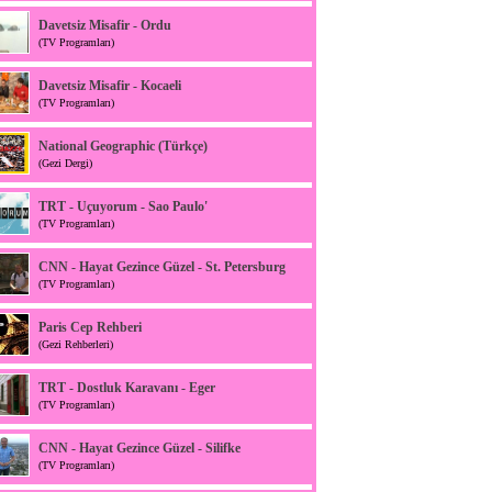
Davetsiz Misafir - Ordu
(TV Programları)
Davetsiz Misafir - Kocaeli
(TV Programları)
National Geographic (Türkçe)
(Gezi Dergi)
TRT - Uçuyorum - Sao Paulo'
(TV Programları)
CNN - Hayat Gezince Güzel - St. Petersburg
(TV Programları)
Paris Cep Rehberi
(Gezi Rehberleri)
TRT - Dostluk Karavanı - Eger
(TV Programları)
CNN - Hayat Gezince Güzel - Silifke
(TV Programları)