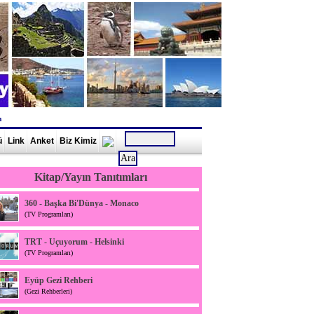
m
ü
Link
Anket
Biz Kimiz
Kitap/Yayın Tanıtımları
360 - Başka Bi'Dünya - Monaco
(TV Programları)
TRT - Uçuyorum - Helsinki
(TV Programları)
Eyüp Gezi Rehberi
(Gezi Rehberleri)