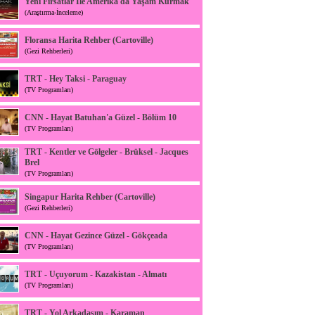
Yeni Fırsatlar İle Amerika'da Yaşam Kurmak
(Araştırma-İnceleme)
Floransa Harita Rehber (Cartoville)
(Gezi Rehberleri)
TRT - Hey Taksi - Paraguay
(TV Programları)
CNN - Hayat Batuhan'a Güzel - Bölüm 10
(TV Programları)
TRT - Kentler ve Gölgeler - Brüksel - Jacques
Brel
(TV Programları)
Singapur Harita Rehber (Cartoville)
(Gezi Rehberleri)
CNN - Hayat Gezince Güzel - Gökçeada
(TV Programları)
TRT - Uçuyorum - Kazakistan - Almatı
(TV Programları)
TRT - Yol Arkadaşım - Karaman