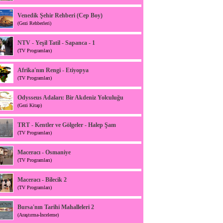
Venedik Şehir Rehberi (Cep Boy)
(Gezi Rehberleri)
NTV - Yeşil Tatil - Sapanca - 1
(TV Programları)
Afrika'nın Rengi - Etiyopya
(TV Programları)
Odysseus Adaları: Bir Akdeniz Yolculuğu
(Gezi Kitap)
TRT - Kentler ve Gölgeler - Halep Şam
(TV Programları)
Maceracı - Osmaniye
(TV Programları)
Maceracı - Bilecik 2
(TV Programları)
Bursa'nın Tarihi Mahalleleri 2
(Araştırma-İnceleme)