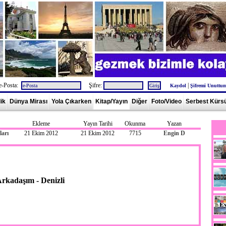
e-Posta:
Şifre:
|
Kaydol
Şifremi Unuttu
lik
Dünya Mirası
Yola Çıkarken
Kitap/Yayın
Diğer
Foto/Video
Serbest Kürs
Ekleme
Yayın Tarihi
Okunma
Yazan
arı
21 Ekim 2012
21 Ekim 2012
7715
Engin D
rkadaşım - Denizli