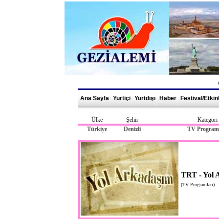
Ana Sayfa
Yurtiçi
Yurtdışı
Haber
Festival/Etkin
Ülke
Şehir
Kategori
Türkiye
Denizli
TV Programl
TRT - Yol A
(TV Programları)