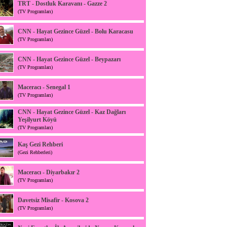
TRT - Dostluk Karavanı - Gazze 2
(TV Programları)
CNN - Hayat Gezince Güzel - Bolu Karacasu
(TV Programları)
CNN - Hayat Gezince Güzel - Beypazarı
(TV Programları)
Maceracı - Senegal 1
(TV Programları)
CNN - Hayat Gezince Güzel - Kaz Dağları
Yeşilyurt Köyü
(TV Programları)
Kaş Gezi Rehberi
(Gezi Rehberleri)
Maceracı - Diyarbakır 2
(TV Programları)
Davetsiz Misafir - Kosova 2
(TV Programları)