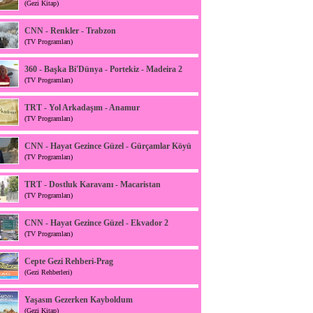
(Gezi Kitap)
CNN - Renkler - Trabzon
(TV Programları)
360 - Başka Bi'Dünya - Portekiz - Madeira 2
(TV Programları)
TRT - Yol Arkadaşım - Anamur
(TV Programları)
CNN - Hayat Gezince Güzel - Gürçamlar Köyü
(TV Programları)
TRT - Dostluk Karavanı - Macaristan
(TV Programları)
CNN - Hayat Gezince Güzel - Ekvador 2
(TV Programları)
Cepte Gezi Rehberi-Prag
(Gezi Rehberleri)
Yaşasın Gezerken Kayboldum
(Gezi Kitap)