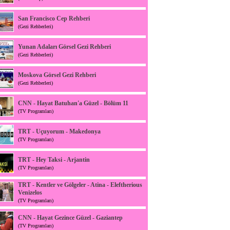
San Francisco Cep Rehberi
(Gezi Rehberleri)
Yunan Adaları Görsel Gezi Rehberi
(Gezi Rehberleri)
Moskova Görsel Gezi Rehberi
(Gezi Rehberleri)
CNN - Hayat Batuhan'a Güzel - Bölüm 11
(TV Programları)
TRT - Uçuyorum - Makedonya
(TV Programları)
TRT - Hey Taksi - Arjantin
(TV Programları)
TRT - Kentler ve Gölgeler - Atina - Eleftherious
Venizelos
(TV Programları)
CNN - Hayat Gezince Güzel - Gaziantep
(TV Programları)