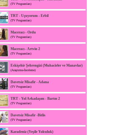
(TV Programları)
TRT - Uçuyorum - Erbil
(TV Programları)
Maceracı - Ordu
(TV Programları)
Maceracı - Artvin 2
(TV Programları)
Eskişehir Şehrengizi (Muhacirler ve Manavlar)
(Araştırma-İnceleme)
Davetsiz Misafir - Adana
(TV Programları)
TRT - Yol Arkadaşım - Bartın 2
(TV Programları)
Davetsiz Misafir -Bitlis
(TV Programları)
Karadeniz (Yeşile Yolculuk)