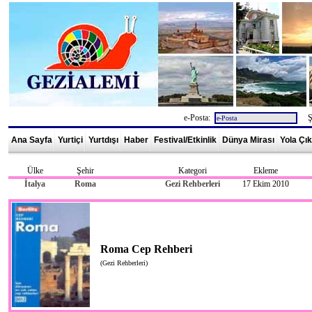
e-Posta:
Şi
Ana Sayfa
Yurtiçi
Yurtdışı
Haber
Festival/Etkinlik
Dünya Mirası
Yola Çı
Ülke
Şehir
Kategori
Ekleme
İtalya
Roma
Gezi Rehberleri
17 Ekim 2010
Roma Cep Rehberi
(Gezi Rehberleri)