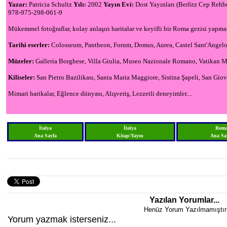
Yazar:
Patricia Schultz
Yılı:
2002
Yayın Evi:
Dost Yayınları (Berlitz Cep Rehbe
978-975-298-061-9
Mükemmel fotoğraflar, kolay anlaşırı haritalar ve keyifli bir Roma gezisi yapman
Tarihi eserler:
Colosseum, Pantheon, Forum, Domus, Aurea, Castel Sant'Angel
Müzeler:
Galleria Borghese, Villa Giulia, Museo Nazionale Romano, Vatikan Mü
Kiliseler:
San Pietro Bazilikası, Santa Maria Maggiore, Sistina Şapeli, San Gio
Mimari harikalar, Eğlence dünyası, Alışveriş, Lezzetli deneyimler....
İtalya
İtalya
Rom
Ana Sayfa
Kitap/Yayın
Ana Sa
Yazılan Yorumlar...
Henüz Yorum Yazılmamıştır
Yorum yazmak isterseniz...