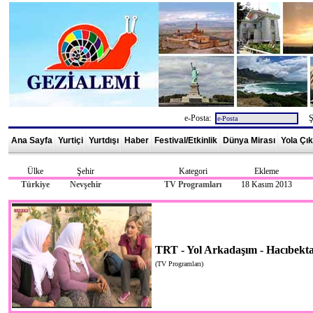
e-Posta:
Şi
Ana Sayfa
Yurtiçi
Yurtdışı
Haber
Festival/Etkinlik
Dünya Mirası
Yola Çı
Ülke
Şehir
Kategori
Ekleme
Türkiye
Nevşehir
TV Programları
18 Kasım 2013
TRT - Yol Arkadaşım - Hacıbekt
(TV Programları)