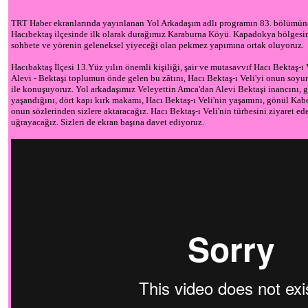
TRT Haber ekranlarında yayınlanan Yol Arkadaşım adlı programın 83. bölümünde
Hacıbektaş ilçesinde ilk olarak durağımız Karaburna Köyü. Kapadokya bölgesind
sohbete ve yörenin geleneksel yiyeceği olan pekmez yapımına ortak oluyoruz.
Hacıbaktaş İlçesi 13.Yüz yılın önemli kişiliği, şair ve mutasavvıf Hacı Bektaş-ı
Alevi - Bektaşi toplumun önde gelen bu zâtını, Hacı Bektaş-ı Veli'yi onun soyu
ile konuşuyoruz. Yol arkadaşımız Veleyettin Amca'dan Alevi Bektaşi inancını, g
yaşandığını, dört kapı kırk makamı, Hacı Bektaş-ı Veli'nin yaşamını, gönül Kabe
onun sözlerinden sizlere aktaracağız. Hacı Bektaş-ı Veli'nin türbesini ziyaret e
uğrayacağız. Sizleri de ekran başına davet ediyoruz.