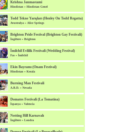
Krishna Janmastami
Hindistan
»
Hindistan Genel
Todd Tekne Yarışları (Henley On Todd Regatta)
Avustralya
»
Alice Springs
Brighton Pride Festival (Brighton Gay Festivali)
İngiltere
»
Brighton
İmilchil Evlilik Festivali (Wedding Festival)
Fas
»
İmilchil
Ekin Bayramı (Onam Festival)
Hindistan
»
Kerala
Burning Man Festivali
A.B.D.
»
Nevada
Domates Festivali (La Tomatina)
İspanya
»
Valencia
Notting Hill Karnavalı
İngiltere
»
Londra
Domuz Festivali (La Pourcailhade)