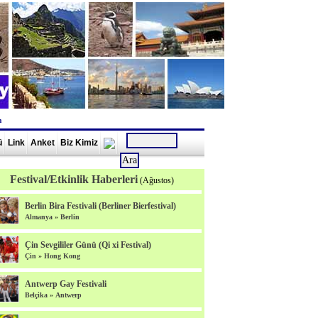
m
ü
Link
Anket
Biz Kimiz
Festival/Etkinlik Haberleri
(Ağustos)
Berlin Bira Festivali (Berliner Bierfestival)
Almanya
»
Berlin
Çin Sevgililer Günü (Qi xi Festival)
Çin
»
Hong Kong
Antwerp Gay Festivali
Belçika
»
Antwerp