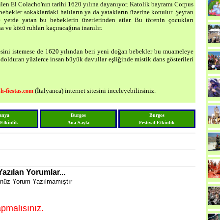
rilen El Colacho'nın tarihi 1620 yılına dayanıyor. Katolik bayramı Corpus
ebekler sokaklardaki halıların ya da yatakların üzerine konulur. Şeytan
e yerde yatan bu bebeklerin üzerlerinden atlar. Bu törenin çocukları
 ve kötü ruhları kaçıracağına inanılır.
mesini istemese de 1620 yılından beri yeni doğan bebekler bu muameleye
olduran yüzlerce insan büyük davullar eşliğinde mistik dans gösterileri
(İtalyanca) internet sitesini inceleyebilirsiniz.
h-fiestas.com
anya
Burgos
Burgos
 Etkinlik
Ana Sayfa
Festival Etkinlik
Yazılan Yorumlar...
nüz Yorum Yazılmamıştır
pmalısınız.