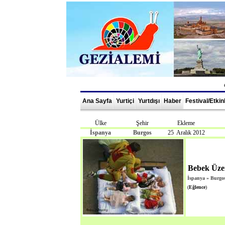
Ana Sayfa
Yurtiçi
Yurtdışı
Haber
Festival/Etkin
Ülke
Şehir
Ekleme
İspanya
Burgos
25 Aralık 2012
Bebek Üzer
İspanya
»
Burgo
(
Eğlence
)