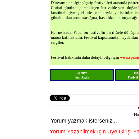
Dünyanın en ilginç/garip festivalleri arasında göste
Christi gününde gerçekleşen festivalde yeni doğan b
kostümü giymiş elinde sopalarıyla yetişkinler is
günahlardan arındıracağına, hastalıktan koruyacağına
Her ne kadar Papa, bu festivalin bir ritüele dönüş
maruz kalmaktadır. Festival kapsamında meydanları d
sergiler.
Festival hakkında daha detaylı bilgi için
www.spanis
İspanya
İsp
Ana Sayfa
Festival
He
Yorum yazmak isterseniz...
Yorum Yazabilmek İçin Üye Girişi Ya