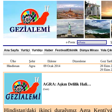
e-Posta:
Şi
Ana Sayfa
Yurtiçi
Yurtdışı
Haber
Festival/Etkinlik
Dünya Mirası
Yola Çı
Ülke
Şehir
Ekleme
Düzenleme
Gezi Tarih
Hindistan
Agra
09 Ocak 2014
28 Ekim 
29 Ekim 
AGRA: Aşkın Delilik Hali…
(Gezi)
Hindistan'daki ikinci durağımız Agra Kenti'yd