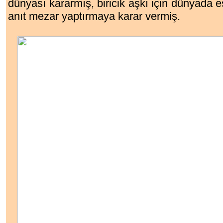
dünyası kararmış, biricik aşkı için dünyada 
anıt mezar yaptırmaya karar vermiş.