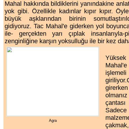
Mahal hakkında bildiklerini yanındakine anlat
yok gibi. Özellikle kadınlar kıpır kıpır. Öy
büyük aşklarından birinin somutlaştırı
gidiyoruz.
Tac Mahal'e giderken yol boyunca 
ile- gerçekten yarı çıplak insanlarıyla-p
zenginliğine karşın yoksulluğu ile bir kez da
Yüksek 
Mahal'e
işleme
giriliyo
girerken
olmanız 
çantası 
Sadece 
malzeme
Agra
çakmak,