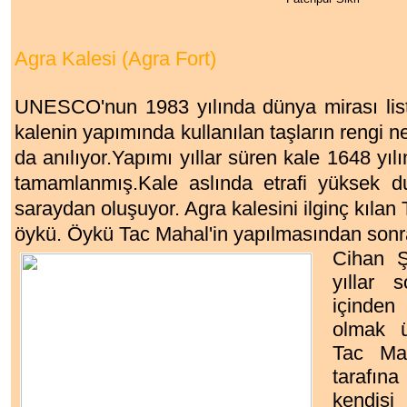
Agra Kalesi (Agra Fort)
UNESCO'nun 1983 yılında dünya mirası liste
kalenin yapımında kullanılan taşların rengi ned
da anılıyor.Yapımı yıllar süren kale 1648 yı
tamamlanmış.Kale aslında etrafi yüksek duv
saraydan oluşuyor. Agra kalesini ilginç kılan 
öykü. Öykü Tac Mahal'in yapılmasından sonra
Cihan Ş
yıllar 
içinde
olmak ü
Tac Mah
tarafın
kendis