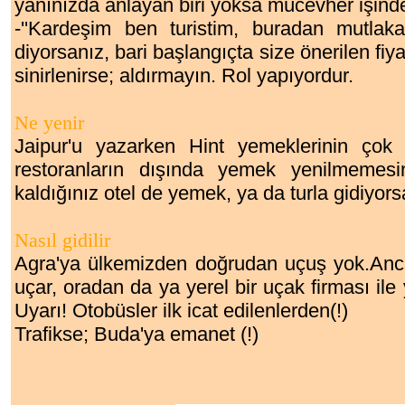
yanınızda anlayan biri yoksa mücevher işind
-''Kardeşim ben turistim, buradan mutlak
diyorsanız, bari başlangıçta size önerilen fiyat
sinirlenirse; aldırmayın. Rol yapıyordur.
Ne yenir
Jaipur'u yazarken Hint yemeklerinin çok 
restoranların dışında yemek yenilmemesi
kaldığınız otel de yemek, ya da turla gidiyor
Nasıl gidilir
Agra'ya ülkemizden doğrudan uçuş yok.Anca
uçar, oradan da ya yerel bir uçak firması ile
Uyarı! Otobüsler ilk icat edilenlerden(!)
Trafikse; Buda'ya emanet (!)