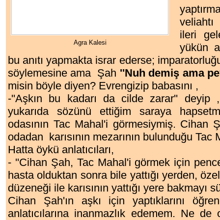
yaptırm
veliaht
ileri ge
Agra Kalesi
yükün a
bu anıtı yapmakta israr ederse; imparatorluğ
söylemesine ama Şah
''Nuh demiş ama pe
misin böyle diyen? Evrengizip babasını ,
-''Aşkın bu kadarı da cilde zarar'' deyip 
yukarıda sözünü ettiğim saraya hapsetmiş
odasının Tac Mahal'i görmesiymiş. Cihan 
odadan karısının mezarının bulunduğu Tac M
Hatta öykü anlatıcıları,
- ''Cihan Şah, Tac Mahal'i görmek için pen
hasta olduktan sonra bile yattığı yerden, özel
düzeneği ile karısının yattığı yere bakmayı sür
Cihan Şah'ın aşkı için yaptıklarını öğre
anlatıcılarına inanmazlık edemem. Ne de ol