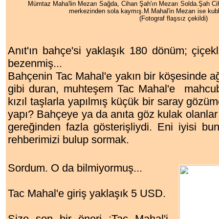
Mümtaz Maha'lin Mezarı Sağda, Cihan Şah'ın Mezarı Solda.Şah Ci
merkezinden sola kaymış.M.Mahal'in Mezarı ise kubb
(Fotograf flaşsız çekildi)
Anıt'ın bahçe'si yaklaşık 180 dönüm; çiçekl
bezenmiş...
Bahçenin Tac Mahal'e yakın bir köşesinde ağ
gibi duran, muhteşem Tac Mahal'e mahcubi
kızıl taşlarla yapılmış küçük bir saray gözüm
yapı? Bahçeye ya da anıta göz kulak olanlar i
gereğinden fazla gösterişliydi. Eni iyisi b
rehberimizi bulup sormak.
Sordum.
O da bilmiyormuş...
Tac Mahal'e giriş yaklaşık 5 USD.
Size son bir öneri :Tac Mahal'i