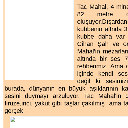
Tac Mahal, 4 mina
82 metre o
oluşuyor.Dışa
kubbenin altnda 30
kubbe daha var 
Cihan Şah ve on
Mahal'in mezarlar
altında bir ses 
rehberimiz. Ama o
içinde kendi ses
değil ki sesimiz
burada, dünyanın en büyük aşıklarının ka
sesini duymayı arzuluyor.
Tac Mahal'in d
firuze,inci, yakut gibi taşlar çakılmış ama ta
gerçek.