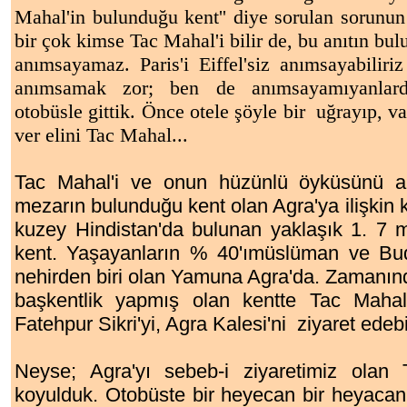
Mahal'in bulunduğu kent'' diye sorulan sorunun y
bir çok kimse Tac Mahal'i bilir de, bu anıtın bul
anımsayamaz. Paris'i Eiffel'siz anımsayabilir
anımsamak zor; ben de anımsayamıyanlarda
otobüsle gittik. Önce otele şöyle bir uğrayıp, va
ver elini Tac Mahal...
Tac Mahal'i ve onun hüzünlü öyküsünü a
mezarın bulunduğu kent olan Agra'ya ilişkin 
kuzey Hindistan'da bulunan yaklaşık 1. 7 mi
kent. Yaşayanların % 40'ımüslüman ve Budi
nehirden biri olan Yamuna Agra'da. Zamanın
başkentlik yapmış olan kentte Tac Mahal'
Fatehpur Sikri'yi, Agra Kalesi'ni ziyaret edebil
Neyse; Agra'yı sebeb-i ziyaretimiz olan
koyulduk. Otobüste bir heyecan bir heyacan