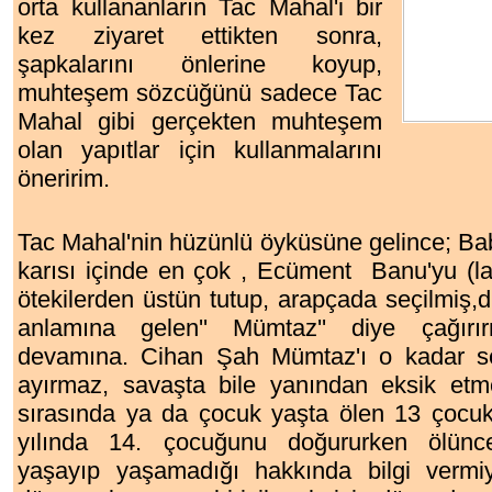
orta kullananların Tac Mahal'i bir
kez ziyaret ettikten sonra,
şapkalarını önlerine koyup,
muhteşem sözcüğünü sadece Tac
Mahal gibi gerçekten muhteşem
olan yapıtlar için kullanmalarını
öneririm.
Tac Mahal'nin hüzünlü öyküsüne gelince; Ba
karısı içinde en çok , Ecüment Banu'yu (l
ötekilerden üstün tutup, arapçada seçilmiş,d
anlamına gelen'' Mümtaz'' diye çağırı
devamına. Cihan Şah Mümtaz'ı o kadar se
ayırmaz, savaşta bile yanından eksik etm
sırasında ya da çocuk yaşta ölen 13 çocu
yılında 14. çocuğunu doğururken ölünce
yaşayıp yaşamadığı hakkında bilgi vermiy