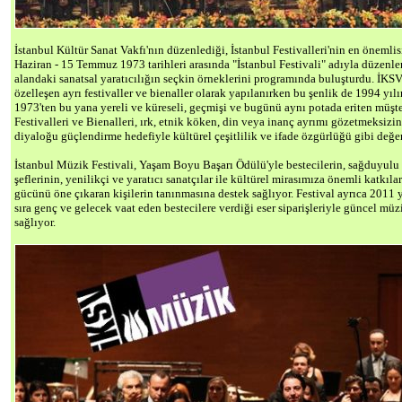
İstanbul Kültür Sanat Vakfı'nın düzenlediği, İstanbul Festivalleri'nin en önemlis
Haziran - 15 Temmuz 1973 tarihleri arasında "İstanbul Festivali" adıyla düzenlen
alandaki sanatsal yaratıcılığın seçkin örneklerini programında buluşturdu. İKSV 
özelleşen ayrı festivaller ve bienaller olarak yapılanırken bu şenlik de 1994 yıl
1973'ten bu yana yereli ve küreseli, geçmişi ve bugünü aynı potada eriten müşte
Festivalleri ve Bienalleri, ırk, etnik köken, din veya inanç ayrımı gözetmeksizi
diyaloğu güçlendirme hedefiyle kültürel çeşitlilik ve ifade özgürlüğü gibi değerl
İstanbul Müzik Festivali, Yaşam Boyu Başarı Ödülü'yle bestecilerin, sağduyulu a
şeflerinin, yenilikçi ve yaratıcı sanatçılar ile kültürel mirasımıza önemli katkıla
gücünü öne çıkaran kişilerin tanınmasına destek sağlıyor. Festival ayrıca 2011 
sıra genç ve gelecek vaat eden bestecilere verdiği eser siparişleriyle güncel mü
sağlıyor.