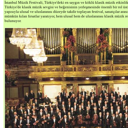
İstanbul Müzik Festivali, Türkiye'deki en saygın ve köklü klasik müzik etkinlikl
Türkiye'de klasik müzik sevgisi ve beğenisinin yerleşmesinde önemli bir rol üstl
yapısıyla ulusal ve uluslararası düzeyde takdir toplayan festival, sanatçılar ara
mümkün kılan fırsatlar yaratıyor, hem ulusal hem de uluslararası klasik müzik 
bulunuyor.