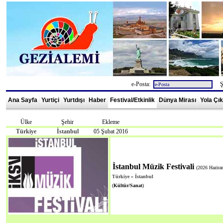
e-Posta:
Şi
Ana Sayfa
Yurtiçi
Yurtdışı
Haber
Festival/Etkinlik
Dünya Mirası
Yola Çı
Ülke
Şehir
Ekleme
Türkiye
İstanbul
05 Şubat 2016
İstanbul Müzik Festivali
(2026 Hazira
Türkiye
»
İstanbul
(
Kültür/Sanat
)