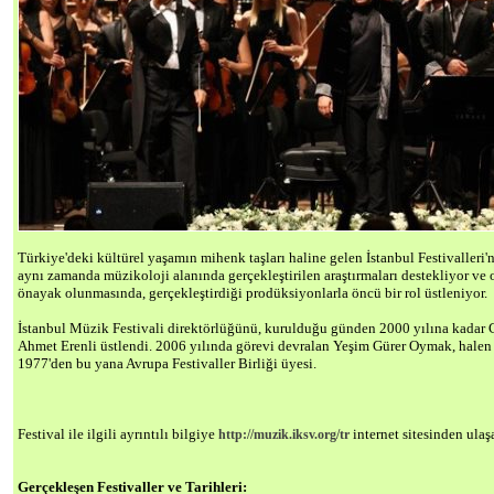
Türkiye'deki kültürel yaşamın mihenk taşları haline gelen İstanbul Festivalleri'n
aynı zamanda müzikoloji alanında gerçekleştirilen araştırmaları destekliyor ve or
önayak olunmasında, gerçekleştirdiği prodüksiyonlarla öncü bir rol üstleniyor.
İstanbul Müzik Festivali direktörlüğünü, kurulduğu günden 2000 yılına kadar C
Ahmet Erenli üstlendi. 2006 yılında görevi devralan Yeşim Gürer Oymak, halen f
1977'den bu yana Avrupa Festivaller Birliği üyesi.
Festival ile ilgili ayrıntılı bilgiye
internet sitesinden ulaşa
http://muzik.iksv.org/tr
Gerçekleşen Festivaller ve Tarihleri: