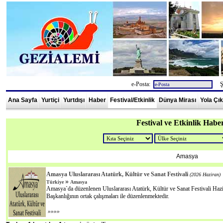
e-Posta:
Şi
Ana Sayfa
Yurtiçi
Yurtdışı
Haber
Festival/Etkinlik
Dünya Mirası
Yola Çı
Festival ve Etkinlik Haber
Amasya
Amasya Uluslararası Atatürk, Kültür ve Sanat Festivali
(2026 Haziran)
»
Türkiye
Amasya
Amasya`da düzenlenen Uluslararası Atatürk, Kültür ve Sanat Festivali Ha
Başkanlığının ortak çalışmaları ile düzenlenmektedir.
»»»»